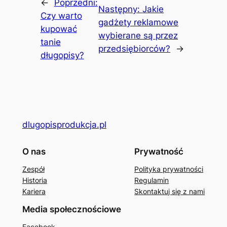
←
Poprzedni:
Następny:
Jakie
Czy warto
gadżety reklamowe
kupować
wybierane są przez
tanie
przedsiębiorców?
→
długopisy?
dlugopisprodukcja.pl
O nas
Prywatność
Zespół
Polityka prywatności
Historia
Regulamin
Kariera
Skontaktuj się z nami
Media społecznościowe
Facebook