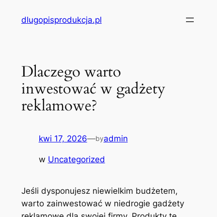
Przejdź
dlugopisprodukcja.pl
do
treści
Dlaczego warto
inwestować w gadżety
reklamowe?
kwi 17, 2026
—
admin
by
w
Uncategorized
Jeśli dysponujesz niewielkim budżetem,
warto zainwestować w niedrogie gadżety
reklamowe dla swojej firmy. Produkty te