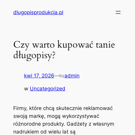
Przejdź
dlugopisprodukcja.pl
do
treści
Czy warto kupować tanie
długopisy?
kwi 17, 2026
—
admin
by
w
Uncategorized
Firmy, które chcą skutecznie reklamować
swoją markę, mogą wykorzystywać
różnorodne produkty. Gadżety z własnym
nadrukiem od wielu lat są