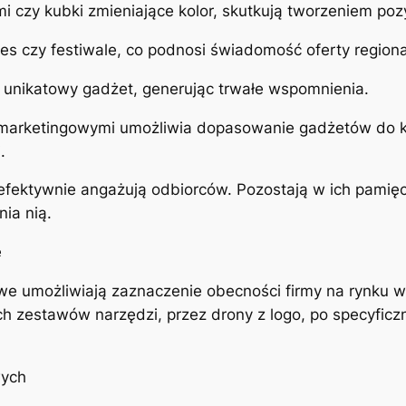
mi czy kubki zmieniające kolor, skutkują tworzeniem po
nes czy festiwale, co podnosi świadomość oferty regiona
w unikatowy gadżet, generując trwałe wspomnienia.
 marketingowymi umożliwia dopasowanie gadżetów do ko
.
fektywnie angażują odbiorców. Pozostają w ich pamięc
ia nią.
e
e umożliwiają zaznaczenie obecności firmy na rynku w
h zestawów narzędzi, przez drony z logo, po specyficz
wych