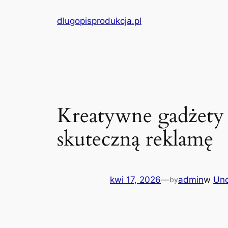
Przejdź
dlugopisprodukcja.pl
do
treści
Kreatywne gadżety
skuteczną reklamę
kwi 17, 2026
—
admin
w
Unc
by