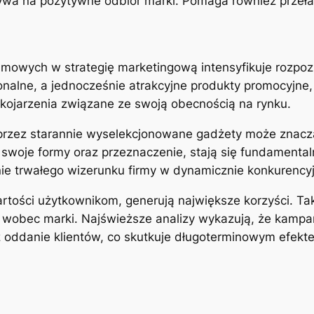
wa na pozytywne odbiór marki. Pomaga również przeła
owych w strategię marketingową intensyfikuje rozpozn
onalne, a jednocześnie atrakcyjne produkty promocyjne,
kojarzenia związane ze swoją obecnością na rynku.
przez starannie wyselekcjonowane gadżety może znacz
swoje formy oraz przeznaczenie, stają się fundamental
ie trwałego wizerunku firmy w dynamicznie konkurency
artości użytkownikom, generują największe korzyści. Ta
ć wobec marki. Najświeższe analizy wykazują, że kamp
 oddanie klientów, co skutkuje długoterminowym efekt