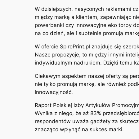
W dzisiejszych, nasyconych reklamami cz
między marką a klientem, zapewniając ni
powerbanki czy innowacyjne eko torby dos
na co dzień, ale i subtelnie promują mark
W ofercie SpiroPrint.pl znajduje się sz
Nasze propozycje, to między innymi intel
indywidualnym nadrukiem. Dzięki temu ka
Ciekawym aspektem naszej oferty są pers
nie tylko promują markę, ale również pod
innowacyjność.
Raport Polskiej Izby Artykułów Promocyj
Wynika z niego, że aż 83% przedsiębiorcó
respondentów uważa gadżety za skuteczn
znacząco wpłynąć na sukces marki.