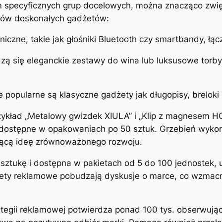
 specyficznych grup docelowych, można znacząco zwi
adów doskonałych gadżetów:
niczne, takie jak głośniki Bluetooth czy smartbandy, 
zą się eleganckie zestawy do wina lub luksusowe torby
 popularne są klasyczne gadżety jak długopisy, breloki 
ykład „Metalowy gwizdek XIULA” i „Klip z magnesem HO
, dostępne w opakowaniach po 50 sztuk. Grzebień wyko
ującą ideę zrównoważonego rozwoju.
ztukę i dostępna w pakietach od 5 do 100 jednostek, u
ety reklamowe pobudzają dyskusje o marce, co wzmacnia
egii reklamowej potwierdza ponad 100 tys. obserwując