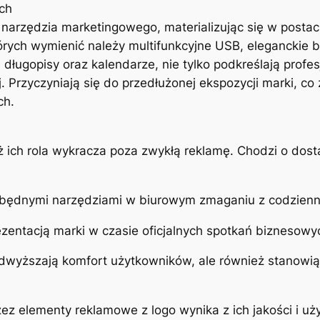
ch
narzędzia marketingowego, materializując się w postac
ych wymienić należy multifunkcyjne USB, eleganckie bre
długopisy oraz kalendarze, nie tylko podkreślają profe
 Przyczyniają się do przedłużonej ekspozycji marki, co 
ch.
ż ich rola wykracza poza zwykłą reklamę. Chodzi o dos
niezbędnymi narzędziami w biurowym zmaganiu z codzienn
ezentacją marki w czasie oficjalnych spotkań biznesowy
podwyższają komfort użytkowników, ale również stanowią
z elementy reklamowe z logo wynika z ich jakości i u