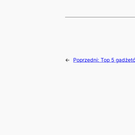
←
Poprzedni:
Top 5 gadżetó