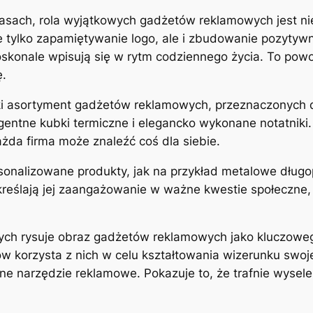
asach, rola wyjątkowych gadżetów reklamowych jest ni
e tylko zapamiętywanie logo, ale i zbudowanie pozytyw
konale wpisują się w rytm codziennego życia. To powod
ę.
eroki asortyment gadżetów reklamowych, przeznaczonych
igentne kubki termiczne i elegancko wykonane notatnik
żda firma może znaleźć coś dla siebie.
onalizowane produkty, jak na przykład metalowe długop
kreślają jej zaangażowanie w ważne kwestie społeczne,
nych rysuje obraz gadżetów reklamowych jako kluczoweg
w korzysta z nich w celu kształtowania wizerunku swoj
e narzędzie reklamowe. Pokazuje to, że trafnie wyse